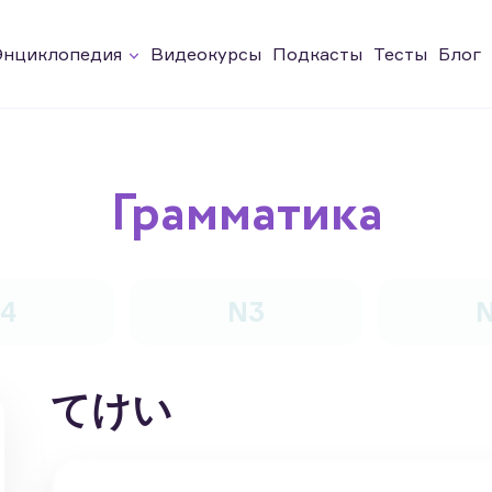
Энциклопедия
Видеокурсы
Подкасты
Тесты
Блог
Грамматика
4
N3
てけい