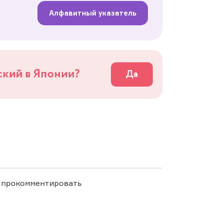
Алфавитный указатель
ский в Японии?
Да
ы прокомментировать