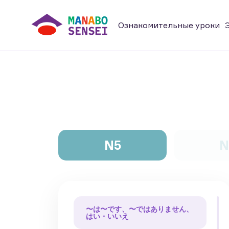
Ознакомительные уроки
N5
N
〜は〜です、〜ではありません、
はい・いいえ