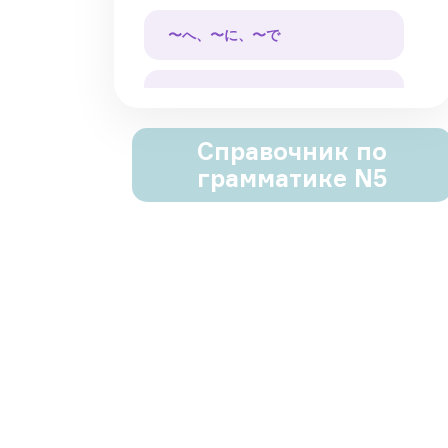
〜へ、〜に、〜で
〜を
Справочник по
〜に
грамматике N5
〜で
が、でも、しかし、けど
〜ませんか、〜ましょう
〜あげます、〜もらいます