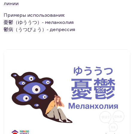
линии
Примеры использования:
憂鬱（ゆううつ）- меланхолия
鬱病（うつびょう）- депрессия