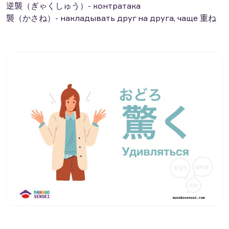
逆襲（ぎゃくしゅう）- контратака
襲（かさね）- накладывать друг на друга, чаще 重ね