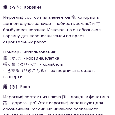
籠（ろう）Корзина
Иероглиф состоит из элементов 龍, который в
данном случае означает “набивать землю”, и 竹 –
бамбуковая корзина. Изначально он обозначал
корзину для переноски земли во время
строительных работ.
Примеры использования:
籠（かご）- корзина, клетка
揺り籠（ゆりかご）- колыбель
引き籠る（ひきこもる）- затворничать, сидеть
взаперти
露（ろ）Роса
Иероглиф состоит из ключа 雨 – дождь и фонетика
路 – дорога, “ро”. Этот иероглиф используют для
обозначения России, но никакого особенного
смысла он не несет – знак просто подобрали по