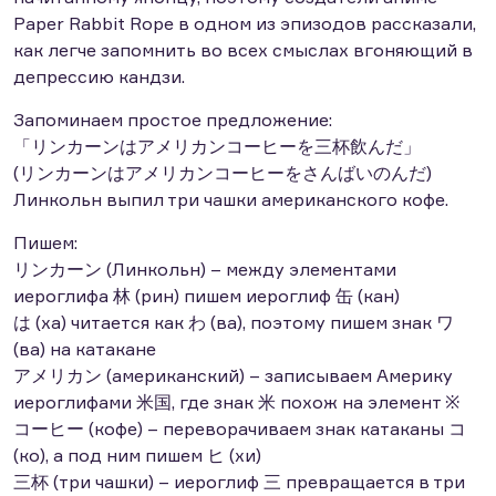
Paper Rabbit Rope в одном из эпизодов рассказали,
как легче запомнить во всех смыслах вгоняющий в
депрессию кандзи.
Запоминаем простое предложение:
「リンカーンはアメリカンコーヒーを三杯飲んだ」
(リンカーンはアメリカンコーヒーをさんばいのんだ)
Линкольн выпил три чашки американского кофе.
Пишем:
リンカーン (Линкольн) – между элементами
иероглифа 林 (рин) пишем иероглиф 缶 (кан)
は (ха) читается как わ (ва), поэтому пишем знак ワ
(ва) на катакане
アメリカン (американский) – записываем Америку
иероглифами 米国, где знак 米 похож на элемент ※
コーヒー (кофе) – переворачиваем знак катаканы コ
(ко), а под ним пишем ヒ (хи)
三杯 (три чашки) – иероглиф 三 превращается в три