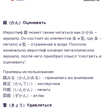
鑑（かん）Оценивать
Иероглиф 鑑 может также читаться как かがみ –
зеркало. Он состоит из элементов 金 и 監, где 金 –
металл, а 監 – отражение в воде. Поэтому
изначально иероглиф означал металлическое
зеркало, после чего приобрел смысл “смотреть и
оценивать”.
Примеры использования:
鑑みる（かんがみる）- принимать во внимание
鑑定（かんてい）- экспертиза
印鑑（いんかん）- печать
図鑑（ずかん）- атлас
驚（きょう）Удивляться