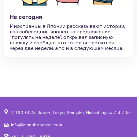
Не сегодня
Иностранцы в Японии рассказывают истории,
как собеседник-японец на предложение
“погулять на неделе”, открывал записную
книжку и сообщал, что готов встретиться
через две недели, а то и в следующем месяце.
〒160-0023, Japan, Tokyo, Shinjuku, Nishishinjuku 7-4-7, 5F
info@manabosensei.com
+81-3−3365−8818