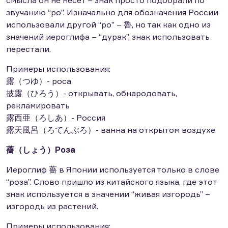
звучанию “ро”. Изначально для обозначения России
использовали другой “ро” – 魯, но так как одно из
значений иероглифа – “дурак”, знак использовать
перестали.
Примеры использования:
露（つゆ）- роса
披露（ひろう）- открывать, обнародовать,
рекламировать
露西亜（ろしあ）- Россия
露天風呂（ろてんぶろ）- ванна на открытом воздухе
薔（しょう）Роза
Иероглиф 薔 в Японии используется только в слове
“роза”. Слово пришло из китайского языка, где этот
знак используется в значении “живая изгородь” –
изгородь из растений.
Примеры использования: