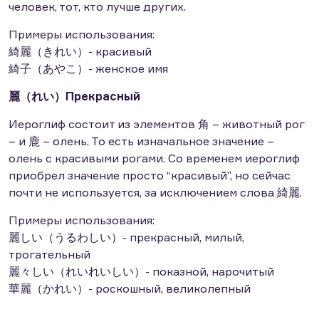
человек, тот, кто лучше других.
Примеры использования:
綺麗（きれい）- красивый
綺子（あやこ）- женское имя
麗（れい）Прекрасный
Иероглиф состоит из элементов 角 – животный рог
– и 鹿 – олень. То есть изначальное значение –
олень с красивыми рогами. Со временем иероглиф
приобрел значение просто “красивый”, но сейчас
почти не используется, за исключением слова 綺麗.
Примеры использования:
麗しい（うるわしい）- прекрасный, милый,
трогательный
麗々しい（れいれいしい）- показной, нарочитый
華麗（かれい）- роскошный, великолепный