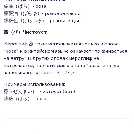
薔薇（ばら）- роза
薔薇油（ばらゆ）- розовое масло
薔薇色（ばらいろ）- розовый цвет
薇（び）Чистоуст
Иероглиф 薇 тоже используется только в слове
“роза”, и в китайском языке означает “покачиваться
на ветру”. В других словах иероглиф не
встречается, поэтому даже слово “роза” иногда
записывают катаканой – バラ.
Примеры использования:
薇（ぜんまい）- чистоуст (бот.)
薔薇（ばら）- роза