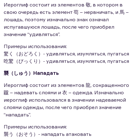
Иероглиф состоит из элементов 敬, в котором в
свою очередь есть элемент 苟 – нервничать, и 馬 –
лошадь, поэтому изначально знак означал
испугавшуюся лошадь, после чего приобрел
значение “удивляться”.
Примеры использования:
驚く（おどろく）- удивляться, изумляться, пугаться
吃驚（びっくり）- удивляться, изумляться, пугаться
襲（しゅう）Нападать
Иероглиф состоит из элементов 龍, сокращенного
龖 – надевать слоями и 衣 – одежда. Изначально
иероглиф использовался в значении надеваемой
слоями одежды, после чего приобрел значение
“нападать”.
Примеры использования:
襲う（おそう）- нападать атаковать