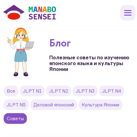
Блог
Полезные советы по изучению
японского языка и культуры
Японии
Все
JLPT N1
JLPT N2
JLPT N3
JLPT N4
JLPT N5
Деловой японский
Культура Японии
Советы