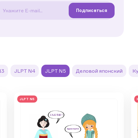
Подписаться
N3
JLPT N4
JLPT N5
Деловой японский
К
JLPT N5