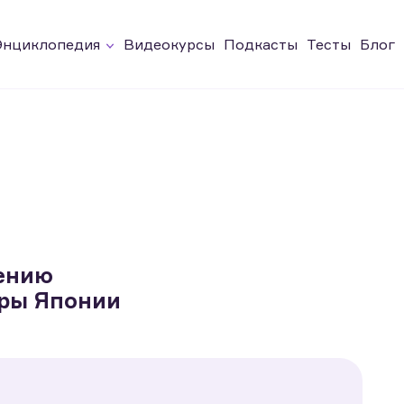
Энциклопедия
Видеокурсы
Подкасты
Тесты
Блог
чению
уры Японии