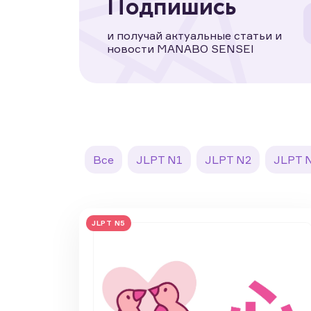
Подпишись
и получай актуальные статьи и
новости MANABO SENSEI
Все
JLPT N1
JLPT N2
JLPT 
JLPT N5